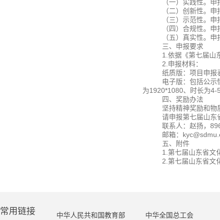
（一）实践性。申
（二）创新性。申
（三）示范性。申
（四）合规性。申
（五）真实性。申
三、申报要求
1.依据《第七届
2.申报材料：
纸质版：项目申报
电子版：包括公示情
为1920*1080、时
四、奖励办法
坚持精神奖励和物
请申报第七届山东
联系人：赵扬，896
邮箱：kyc@sdmu.e
五、附件
1.第七届山东省文
2.第七届山东省文
20
常用链接
中华人民共和国教育部
中华全国总工会