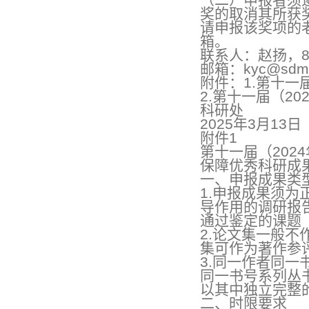
奖的取消其所获
请申报该奖项的老
箱。
联系人：赵扬，88
邮箱：kyc@sdmu
附件：1.第十一
2.第十一届（2
科研处
2025年3月13日
附件1
第十一届（202
保障优秀科研成
一、申报成果类
1.申报成果须
导作用的调研报
通过鉴定的课题
2.论文集一般
集可作为著作参
3.同一作者同
同一书号系列丛
以其中独立完整
二、时限要求