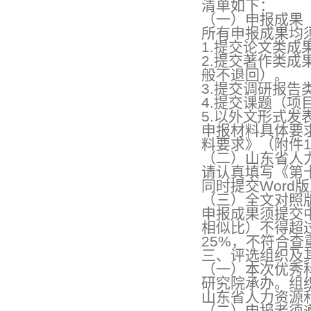
清单如下：
（一）申报成果
所有申报成果均
1.提交论文类
2.提交著作类成
般不退回）。
3.提交调研报
4.提交课题（
5.以外文形式
申报材料具体要
料要求》（附件
（二）山东省人
请认真填写《第
同时提交Word
（三）全文对照
申报成果须提交
相似比）不得超
25%，不符合
三、评选组织及
（一）本次优秀
研究院承办。组
山东省人力资源
（二）申报者须